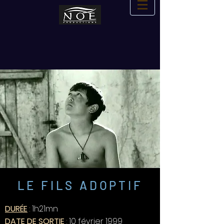
LE FILS ADOPTIF
DURÉE
:
1h21mn
DATE DE SORTIE
:
10 février 1999