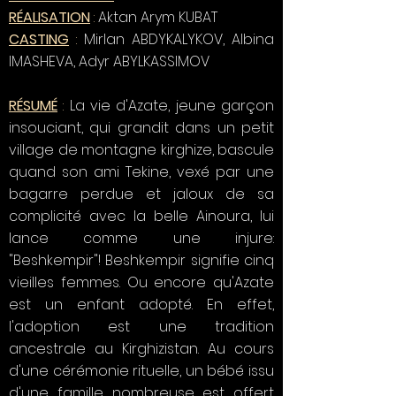
RÉALISATION
:
Aktan Arym KUBAT
CASTING
:
Mirlan ABDYKALYKOV, Albina
IMASHEVA, Adyr ABYLKASSIMOV
RÉSUMÉ
:
La vie d'Azate, jeune garçon
insouciant, qui grandit dans un petit
village de montagne kirghize, bascule
quand son ami Tekine, vexé par une
bagarre perdue et jaloux de sa
complicité avec la belle Ainoura, lui
lance comme une injure:
"Beshkempir"! Beshkempir signifie cinq
vieilles femmes. Ou encore qu'Azate
est un enfant adopté. En effet,
l'adoption est une tradition
ancestrale au Kirghizistan. Au cours
d'une cérémonie rituelle, un bébé issu
d'une famille nombreuse est offert