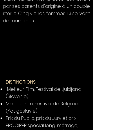
par ses parents d'origine à un couple
stérile. Cinq vieilles femmes lui servent
de marraines.
DISTINCTIONS
:
Meilleur Film, Festival de Ljubljana
(Slovénie)
Meilleur Film, Festival de Belgrade
(Yougoslavie)
Prix du Public, prix du Jury et prix
PROCIREP spécial long-métrage,