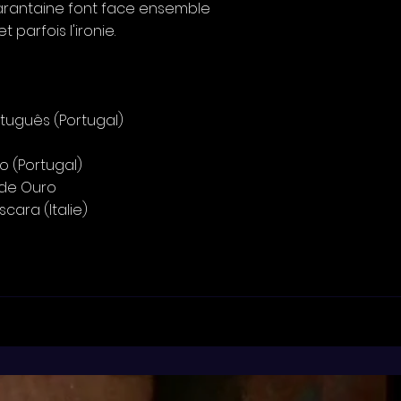
arantaine font face ensemble
t parfois l'ironie.
rtuguês (Portugal)
o (Portugal)
lobos de Ouro
escara (Italie)