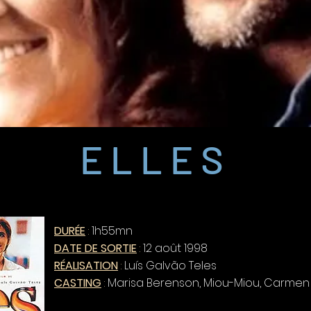
ELLES
DURÉE
:
1h55mn
DATE DE SORTIE
:
12 août 1998
RÉALISATION
:
Luís Galvão Teles
CASTING
:
Marisa Berenson, Miou-Miou, Carme