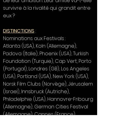
de leur ambition. Leur amitié va-t-elle
survivre à la rivalité qui grandit entre
eux ?
DISTINCTIONS
:
Nominations aux Festivals :
Atlanta (USA), Koln (Allemagne),
Padova (Italie), Phoenix (USA), Turkish
Foundation (Turquie), Cap Vert, Porto
(Portugal), Londres (GB), Los Angeles
(USA), Portland (USA), New York (USA),
Norsk Film Clubs (Norvège), Jérusalem
(Israel), Innsbruck (Autriche),
Philadelphie (USA), Hannovre-Fribourg
(Allemagne), German Cities Festival
(Allemagne), Cannes (France),
Birmingham (GB), Ljubljana (Slovénie),
Tokyo (Japon), Chicago (USA),