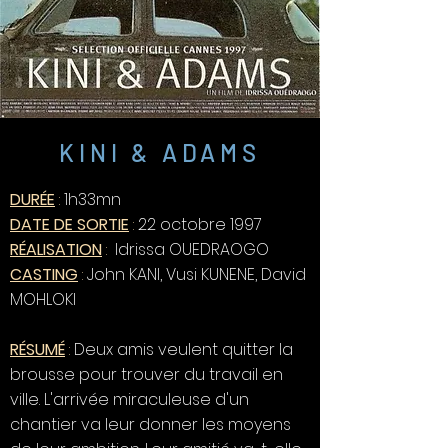
KINI & ADAMS
DURÉE
:
1h33mn
DATE DE SORTIE
:
22 octobre 1997
RÉALISATION
:
Idrissa OUEDRAOGO
CASTING
:
John KANI, Vusi KUNENE, David
MOHLOKI
RÉSUMÉ
:
Deux amis veulent quitter la
brousse pour trouver du travail en
ville. L'arrivée miraculeuse d'un
chantier va leur donner les moyens